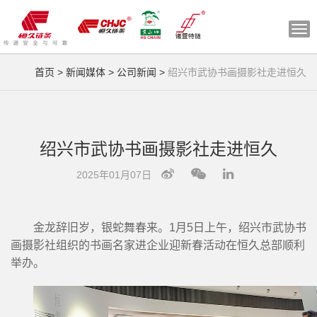
切
换
导
首页
>
新闻媒体
>
公司新闻
>
绍兴市武协书画摄影社走进恒久
航
绍兴市武协书画摄影社走进恒久
2025年01月07日
金龙辞旧岁，银蛇舞春来。1月5日上午，绍兴市武协书
画摄影社组织的书画名家进企业迎新春活动在恒久总部顺利
举办。